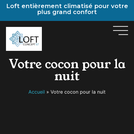
Panneau de gestion des cookies
Loft entièrement climatisé pour votre
plus grand confort
Votre cocon pour la
nuit
Accueil
»
Votre cocon pour la nuit