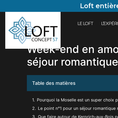
Panneau de gestion des cookies
Loft entiè
LE LOFT
L’EXPÉR
Week-end en amour
séjour romantique
Table des matières
Pourquoi la Moselle est un super choix
Le point n°1 pour un séjour romantique r
Que faire autour de Kerprich-aux-Bois 