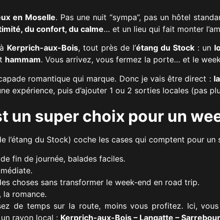
ux en Moselle
. Pas une nuit “sympa”, pas un hôtel stand
ntimité, du confort, du calme
… et un lieu qui fait monter l’am
 à
Kerprich-aux-Bois
, tout près de l’
étang du Stock
: un
l
t
hammam
. Vous arrivez, vous fermez la porte… et le w
scapade romantique qui marque. Donc je vais être direct :
l
ne expérience, puis d’ajouter 1 ou 2 sorties locales (pas plu
st un super choix pour un w
de l’étang du Stock) coche les cases qui comptent pour un 
de fin de journée, balades faciles.
médiate.
des choses sans transformer le week-end en road trip.
a, la romance.
ssez de temps sur la route, moins vous profitez. Ici, vo
 un rayon local :
Kerprich-aux-Bois – Langatte – Sarrebour