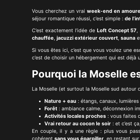
Vous cherchez un vrai
week-end en amoure
séjour romantique réussi, c’est simple :
de l’i
C’est exactement l’idée de
Loft Concept 57
,
chauffée
,
jacuzzi extérieur couvert
,
sauna
e
Si vous êtes ici, c’est que vous voulez une e
c’est de choisir un hébergement qui est déjà u
Pourquoi la Moselle e
La Moselle (et surtout la Moselle sud autour 
Nature + eau
: étangs, canaux, lumières 
Forêt
: ambiance calme, déconnexion im
Activités locales proches
: vous faites 
Vrai retour au cocon le soir
: et c’est ç
En couple, il y a une règle : plus vous pa
cohérent
sans vous éparpiller
, en restant sur