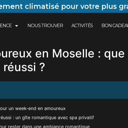
rement climatisé pour votre plus gr
IENCE
NOUS TROUVER
ACTIVITÉS
BON CADEA
eux en Moselle : que f
 réussi ?
 pour un week-end en amoureux
éussi : un gîte romantique avec spa privatif
pour rester dans une ambiance romantique